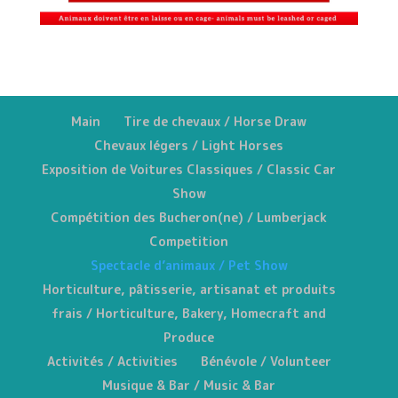
Main
Tire de chevaux / Horse Draw
Chevaux légers / Light Horses
Exposition de Voitures Classiques / Classic Car
Show
Compétition des Bucheron(ne) / Lumberjack
Competition
Spectacle d’animaux / Pet Show
Horticulture, pâtisserie, artisanat et produits
frais / Horticulture, Bakery, Homecraft and
Produce
Activités / Activities
Bénévole / Volunteer
Musique & Bar / Music & Bar