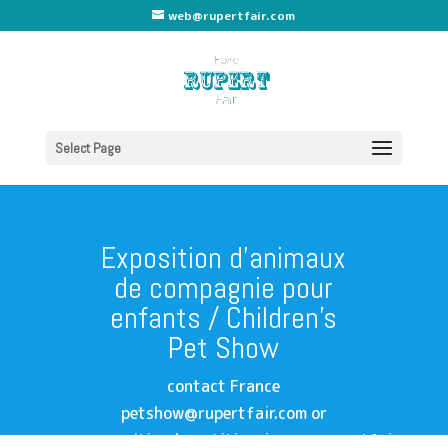
web@rupertfair.com
Select Page
Exposition d’animaux
de compagnie pour
enfants / Children’s
Pet Show
contact France
petshow@rupertfair.com or
expositiondespetitisanimaux@rupertfair.com