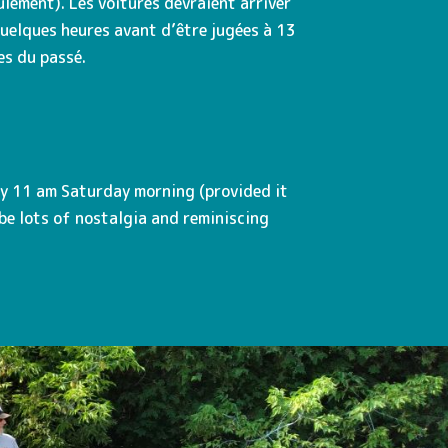
lement). Les voitures devraient arriver
quelques heures avant d’être jugées à 13
es du passé.
e by 11 am Saturday morning (provided it
 be lots of nostalgia and reminiscing