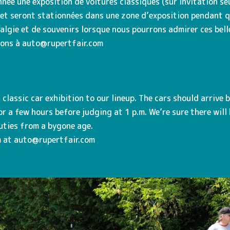
ée une exposition de voitures classiques (sur invitation seu
!) et seront stationnées dans une zone d’exposition pendant 
algie et de souvenirs lorsque nous pourrons admirer ces bell
ions à auto@rupertfair.com
’ classic car exhibition to our lineup. The cars should arriv
for a few hours before judging at 1 p.m. We’re sure there will
uties from a bygone age.
m at auto@rupertfair.com