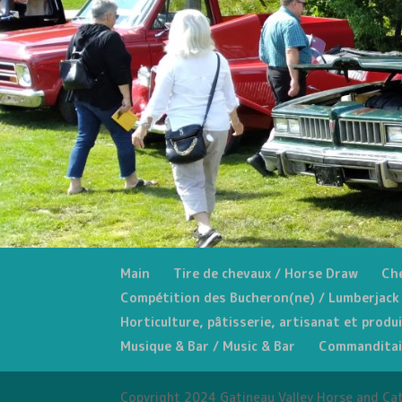
Main
Tire de chevaux / Horse Draw
Che
Compétition des Bucheron(ne) / Lumberjack
Horticulture, pâtisserie, artisanat et produ
Musique & Bar / Music & Bar
Commanditai
Copyright 2024 Gatineau Valley Horse and Ca