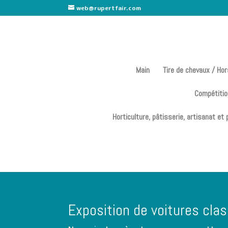
web@rupertfair.com
Main
Tire de chevaux / Ho
Compétitio
Horticulture, pâtisserie, artisanat et
Exposition de voitures cla