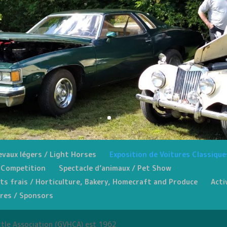
vaux légers / Light Horses
Exposition de Voitures Classique
 Competition
Spectacle d’animaux / Pet Show
its frais / Horticulture, Bakery, Homecraft and Produce
Acti
res / Sponsors
ttle Association (GVHCA) est 1962