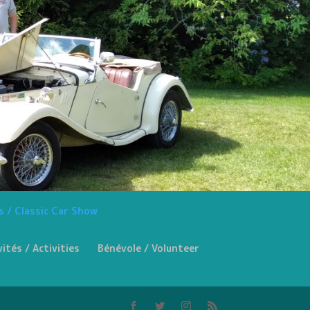
s / Classic Car Show
vités / Activities
Bénévole / Volunteer