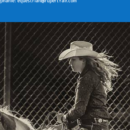
éphanie: equestrian@rupertfair.com