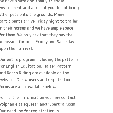
We have a safe and family friendly
environment and ask that you do not bring
other pets onto the grounds. Many
participants arrive Friday night to trailer
in their horses and we have ample space
for them. We only ask that they pay the
admission for both Friday and Saturday
upon their arrival.
Our entire program including the patterns
for English Equitation, Halter Pattern
and Ranch Riding are available on the
website. Our waivers and registration
forms are also available below.
For further information you may contact
Stéphanie at equestrian@rupertfair.com
Our deadline for registration is